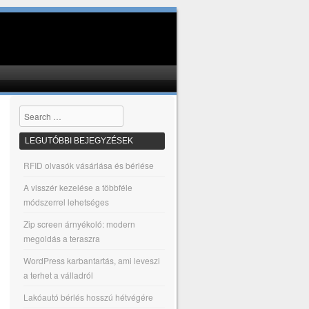
Search
LEGUTÓBBI BEJEGYZÉSEK
RFID olvasók vásárlása és bérlése
A visszér kezelése a többféle
módszerrel lehetséges
Zip screen árnyékoló: modern
megoldás a teraszra
WordPress karbantartás, ami leveszi
a terhet a válladról
Lakóautó bérlés hosszú hétvégére