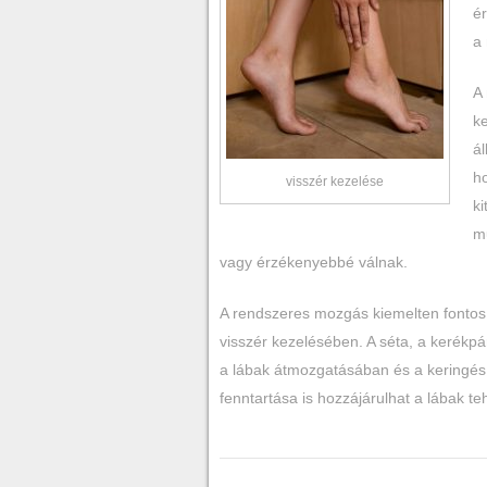
ér
a 
A
ke
á
ho
visszér kezelése
ki
mu
vagy érzékenyebbé válnak.
A rendszeres mozgás kiemelten fontos
visszér kezelésében. A séta, a kerékpá
a lábak átmozgatásában és a keringés 
fenntartása is hozzájárulhat a lábak 