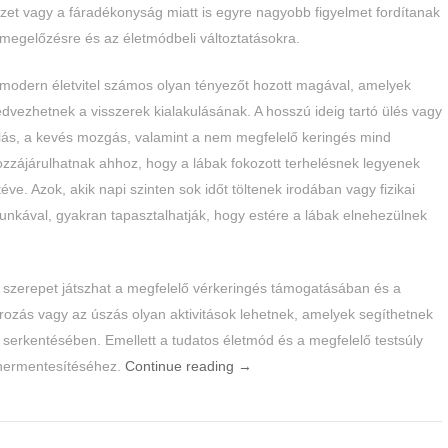
zet vagy a fáradékonyság miatt is egyre nagyobb figyelmet fordítanak
megelőzésre és az életmódbeli változtatásokra.
 modern életvitel számos olyan tényezőt hozott magával, amelyek
dvezhetnek a visszerek kialakulásának. A hosszú ideig tartó ülés vagy
llás, a kevés mozgás, valamint a nem megfelelő keringés mind
zzájárulhatnak ahhoz, hogy a lábak fokozott terhelésnek legyenek
téve. Azok, akik napi szinten sok időt töltenek irodában vagy fizikai
nkával, gyakran tapasztalhatják, hogy estére a lábak elnehezülnek
 szerepet játszhat a megfelelő vérkeringés támogatásában és a
rozás vagy az úszás olyan aktivitások lehetnek, amelyek segíthetnek
serkentésében. Emellett a tudatos életmód és a megfelelő testsúly
tehermentesítéséhez.
Continue reading
→