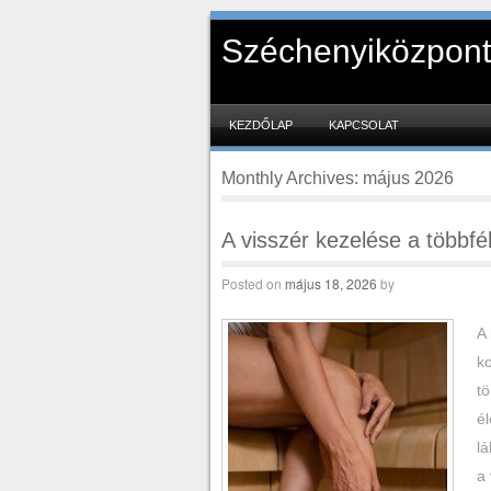
Széchenyiközpont
SKIP TO CONTENT
KEZDŐLAP
KAPCSOLAT
Menu
Monthly Archives:
május 2026
A visszér kezelése a többfé
Posted on
május 18, 2026
by
A 
ko
t
él
lá
a 