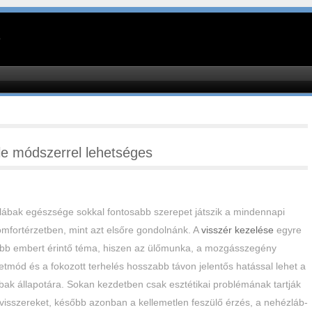
le módszerrel lehetséges
lábak egészsége sokkal fontosabb szerepet játszik a mindennapi
mfortérzetben, mint azt elsőre gondolnánk. A
visszér kezelése
egyre
öbb embert érintő téma, hiszen az ülőmunka, a mozgásszegény
etmód és a fokozott terhelés hosszabb távon jelentős hatással lehet a
bak állapotára. Sokan kezdetben csak esztétikai problémának tartják
visszereket, később azonban a kellemetlen feszülő érzés, a nehézláb-