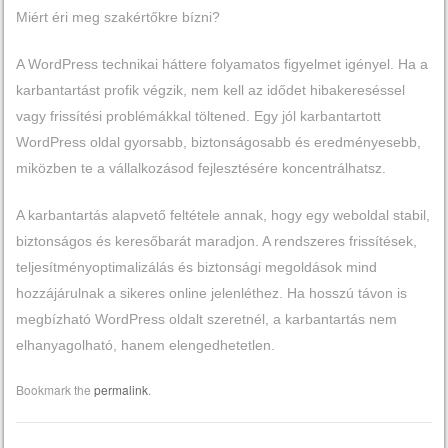
Miért éri meg szakértőkre bízni?
A WordPress technikai háttere folyamatos figyelmet igényel. Ha a
karbantartást profik végzik, nem kell az idődet hibakereséssel
vagy frissítési problémákkal töltened. Egy jól karbantartott
WordPress oldal gyorsabb, biztonságosabb és eredményesebb,
miközben te a vállalkozásod fejlesztésére koncentrálhatsz.
A karbantartás alapvető feltétele annak, hogy egy weboldal stabil,
biztonságos és keresőbarát maradjon. A rendszeres frissítések,
teljesítményoptimalizálás és biztonsági megoldások mind
hozzájárulnak a sikeres online jelenléthez. Ha hosszú távon is
megbízható WordPress oldalt szeretnél, a karbantartás nem
elhanyagolható, hanem elengedhetetlen.
Bookmark the
permalink
.