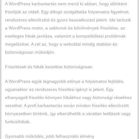
A WordPress karbantartás nem merül ki abban, hogy időnként
frissítjük az oldalt. Egy átfogó szolgáltatás folyamatos figyelmet,
rendszeres ellenőrzést és gyors beavatkozást jelent. Ide tartozik
a WordPress motor, a sablonok és bővítmények frissítése, az
esetleges hibák javítása, valamint a kompatibilitási problémák
megelőzése. A cél az, hogy a weboldal mindig stabilan és
biztonságosan működjön.
Frissítések és hibák kezelése biztonságosan
A WordPress egyik legnagyobb előnye a folyamatos fejlődés,
ugyanakkor ez rendszeres frissítési igényt is jelent. Egy
elhanyagolt frissítés könnyen hibákhoz vagy biztonsági résekhez
vezethet. A profi karbantartás során minden frissítés ellenőrzött
környezetben történik, így elkerülhetők a váratlan leállások vagy
funkcióhibák.
Gyorsabb működés, jobb felhasználói élmény