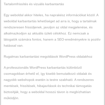
Tartalomfrissítés és vizuális karbantartás
Egy weboldal akkor hiteles, ha naprakész információkat közöl. A
weboldal karbantartás lehetőséget ad arra is, hogy a tartalmak
rendszeresen frissüljenek, javuljon az oldal megjelenése, és
alkalmazkodjon az aktuális üzleti célokhoz. Ez nemcsak a
látogatók számára fontos, hanem a SEO-eredményekre is pozitív
hatással van.
Rugalmas karbantartási megoldások WordPress oldalakhoz
A professzionális WordPress karbantartás különböző
csomagokban érhető el, így kisebb bemutatkozó oldalak és
nagyobb webshopok esetén is testre szabható. A rendszeres
mentések, frissítések, hibajavítások és technikai támogatás
biztosítják, hogy a weboldal hosszú távon is megbízhatóan
működjön.