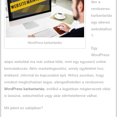
tlen a
rendszeres
karbantartás
egy sikeres
weboldalhoz
?
WordPress karbantartás
Egy
WordPress
alapú weboldal ma már sokkal több, mint egy egyszerű online
bemutatkozás. Aktív marketingeszköz, amely ügyfeleket hoz,
értékesít, informál és kapcsolatot épít. Ahhoz azonban, hogy
mindezt megbízhatóan tegye, elengedhetetlen a rendszeres
WordPress karbantartás
, enélkül a legjobban megtervezett oldal
is lassúvá, sebezhetővé vagy akár elérhetetlenné válhat.
Mit jelent ez valójában?