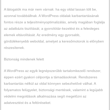
A látogatók ma már nem várnak: ha egy oldal lassan tölt be,
azonnal továbbállnak. A WordPress oldalak karbantartásának
fontos része a teljesítményoptimalizálás, amely magában foglalja
az adatbázis tisztítását, a gyorsítótár-kezelést és a felesleges
elemek eltávolítását. Az eredmény egy gyorsabb,
gördülékenyebb weboldal, amelyet a keresőmotorok is előnyben
részesítenek.
Biztonság mindenek felett
A WordPress az egyik legnépszerűbb tartalomkezelő rendszer,
éppen ezért gyakori célpontja a támadásoknak. Rendszeres
karbantartás nélkül az oldal könnyen sebezhetővé válhat. A
folyamatos felügyelet, biztonsági mentések, valamint a legújabb
védelmi megoldások alkalmazása segít megelőzni az
adatvesztést és a feltöréseket.