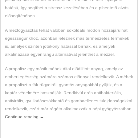
hatású, így segíthet a stressz kezelésében és a pihentető alvás
elősegítésében.
A mézfogyasztás tehát valóban sokoldalú módon hozzájárulhat
egészségünkhöz, azonban léteznek más természetes termékek
is, amelyek szintén jótékony hatással bírnak, és amelyek
alkalmazása egyenrangú alternatívát jelenthet a mézzel.
A propolisz egy másik méhek által előállított anyag, amely az
emberi egészség számára számos előnnyel rendelkezik. A méhek
a propoliszt a fák rügyeiről, gyantás anyagokból gyűjtik, és a
kaptár védelmére használják. Rendkívül erős antibakteriális,
antivirális, gyulladáscsökkentő és gombaellenes tulajdonságokkal
rendelkezik, ezért már régóta alkalmazzák a népi gyógyászatban.
Continue reading
→