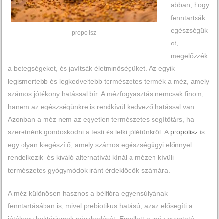
abban, hogy
fenntartsák
egészségük
propolisz
et,
megelőzzék
a betegségeket, és javítsák életminőségüket. Az egyik
legismertebb és legkedveltebb természetes termék a méz, amely
számos jótékony hatással bír. A mézfogyasztás nemcsak finom,
hanem az egészségünkre is rendkívül kedvező hatással van.
Azonban a méz nem az egyetlen természetes segítőtárs, ha
szeretnénk gondoskodni a testi és lelki jólétünkről. A
propolisz
is
egy olyan kiegészítő, amely számos egészségügyi előnnyel
rendelkezik, és kiváló alternatívát kínál a mézen kívüli
természetes gyógymódok iránt érdeklődők számára.
A méz különösen hasznos a bélflóra egyensúlyának
fenntartásában is, mivel prebiotikus hatású, azaz elősegíti a
jótékony baktériumok növekedését. Emellett a méz nyugtató