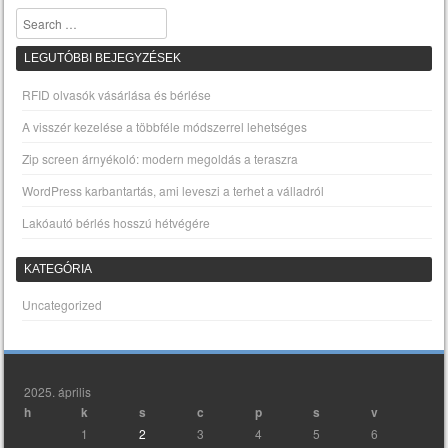
Search
LEGUTÓBBI BEJEGYZÉSEK
RFID olvasók vásárlása és bérlése
A visszér kezelése a többféle módszerrel lehetséges
Zip screen árnyékoló: modern megoldás a teraszra
WordPress karbantartás, ami leveszi a terhet a válladról
Lakóautó bérlés hosszú hétvégére
KATEGÓRIA
Uncategorized
2025. április
h
k
s
c
p
s
v
1
2
3
4
5
6