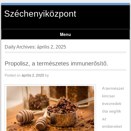
Széchenyiközpont
Menu
Skip to content
Daily Archives:
április 2, 2025
Propolisz, a természetes immunerősítő.
Posted on
április 2, 2025
by
A természet
kincsei
évezredek
óta segítik
az
embereket