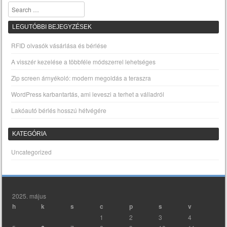
Search
LEGUTÓBBI BEJEGYZÉSEK
RFID olvasók vásárlása és bérlése
A visszér kezelése a többféle módszerrel lehetséges
Zip screen árnyékoló: modern megoldás a teraszra
WordPress karbantartás, ami leveszi a terhet a válladról
Lakóautó bérlés hosszú hétvégére
KATEGÓRIA
Uncategorized
2025. május
h
k
s
c
p
s
v
1
2
3
4