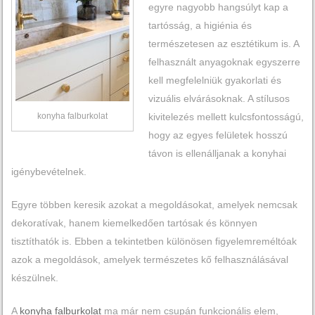
egyre nagyobb hangsúlyt kap a
tartósság, a higiénia és
természetesen az esztétikum is. A
felhasznált anyagoknak egyszerre
kell megfelelniük gyakorlati és
vizuális elvárásoknak. A stílusos
konyha falburkolat
kivitelezés mellett kulcsfontosságú,
hogy az egyes felületek hosszú
távon is ellenálljanak a konyhai
igénybevételnek.
Egyre többen keresik azokat a megoldásokat, amelyek nemcsak
dekoratívak, hanem kiemelkedően tartósak és könnyen
tisztíthatók is. Ebben a tekintetben különösen figyelemreméltóak
azok a megoldások, amelyek természetes kő felhasználásával
készülnek.
A
konyha falburkolat
ma már nem csupán funkcionális elem,