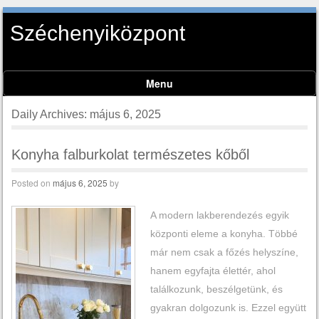
Széchenyiközpont
Menu
Skip to content
Daily Archives:
május 6, 2025
Konyha falburkolat természetes kőből
Posted on
május 6, 2025
by
A modern lakberendezés egyik
központi eleme a konyha. Többé
már nem csak a főzés helyszíne,
hanem egyfajta élettér, ahol
találkozunk, beszélgetünk, és
gyakran dolgozunk is. Ezzel együtt