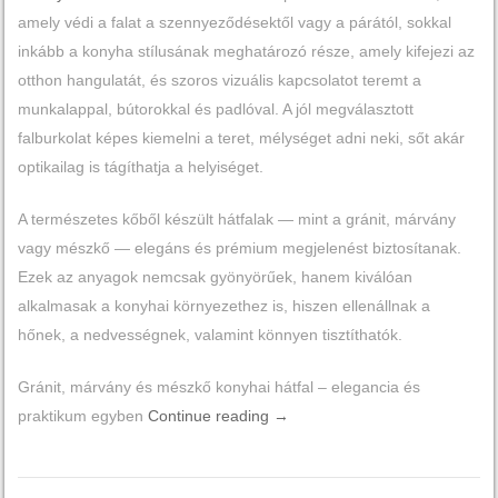
amely védi a falat a szennyeződésektől vagy a párától, sokkal
inkább a konyha stílusának meghatározó része, amely kifejezi az
otthon hangulatát, és szoros vizuális kapcsolatot teremt a
munkalappal, bútorokkal és padlóval. A jól megválasztott
falburkolat képes kiemelni a teret, mélységet adni neki, sőt akár
optikailag is tágíthatja a helyiséget.
A természetes kőből készült hátfalak — mint a gránit, márvány
vagy mészkő — elegáns és prémium megjelenést biztosítanak.
Ezek az anyagok nemcsak gyönyörűek, hanem kiválóan
alkalmasak a konyhai környezethez is, hiszen ellenállnak a
hőnek, a nedvességnek, valamint könnyen tisztíthatók.
Gránit, márvány és mészkő konyhai hátfal – elegancia és
praktikum egyben
Continue reading
→