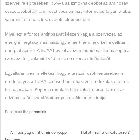
szervek felépítésében. 35%-a az izmoknak ebből az aminosav
összetevőből áll, ami részt vesz az inzulintermelés folyamatába,
valamint a támasztószövetek felépítésében.
Mivel ezt a fontos aminosavat készen kapja a szervezet, az
energia megtakarítás miatt, így amiért nem neki kell előállítani,
energiát spórol. A BCAA bevitel az izomleépülés ellen is segíti a
szervezetet, valamint védi a belső szervek felépítését.
Egyáltalán nem mellékes, hogy a testzsír csökkentésében is
eredményes a BCAA, elsősorban a hasi zsír redukálásában és
formálásában. Képes a mentális funkciókat is erősíteni és az
edzések utáni izomfáradtságot is csökkenteni tudja.
Bookmark the
permalink
.
←
A műanyag címke mindenképp
Hallott már a cirkófűtésről?
→
hasznos