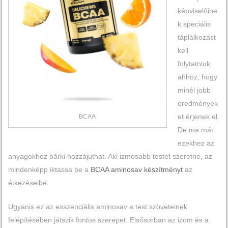
képviselőine
k speciális
táplálkozást
kell
folytatniuk
ahhoz, hogy
minél jobb
eredmények
et érjenek el.
BCAA
De ma már
ezekhez az
anyagokhoz bárki hozzájuthat. Aki izmosabb testet szeretne, az
mindenképp iktassa be a
BCAA aminosav készítményt
az
étkezéseibe.
Ugyanis ez az esszenciális aminosav a test szöveteinek
felépítésében játszik fontos szerepet. Elsősorban az izom és a