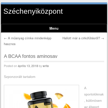
Széchenyiközpont
Menu
Skip to content
←
A műanyag címke mindenképp
Hallott már a cirkófűtésről?
→
hasznos
Post navigation
A BCAA fontos aminosav
Posted on
április 13, 2018
by
write
Szponzorált tartalom
A
sportolóknak
, különösen
az élsport