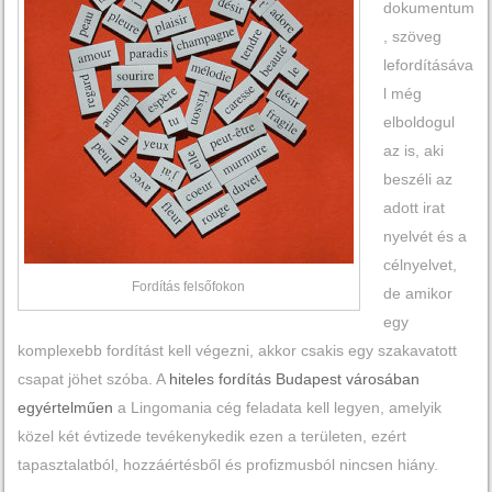
dokumentum
, szöveg
lefordításáva
l még
elboldogul
az is, aki
beszéli az
adott irat
nyelvét és a
célnyelvet,
Fordítás felsőfokon
de amikor
egy
komplexebb fordítást kell végezni, akkor csakis egy szakavatott
csapat jöhet szóba. A
hiteles fordítás Budapest városában
egyértelműen
a Lingomania cég feladata kell legyen, amelyik
közel két évtizede tevékenykedik ezen a területen, ezért
tapasztalatból, hozzáértésből és profizmusból nincsen hiány.