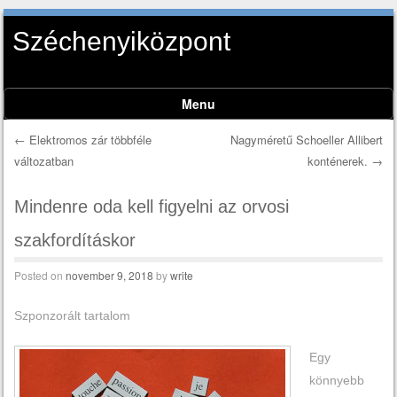
Széchenyiközpont
Menu
Skip to content
←
Elektromos zár többféle
Nagyméretű Schoeller Allibert
változatban
konténerek.
→
Post navigation
Mindenre oda kell figyelni az orvosi
szakfordításkor
Posted on
november 9, 2018
by
write
Szponzorált tartalom
Egy
könnyebb