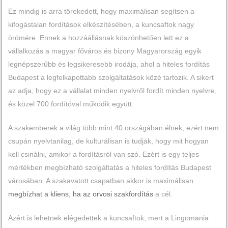
Ez mindig is arra törekedett, hogy maximálisan segítsen a
kifogástalan fordítások elkészítésében, a kuncsaftok nagy
örömére. Ennek a hozzáállásnak köszönhetően lett ez a
vállalkozás a magyar főváros és bizony Magyarország egyik
legnépszerűbb és legsikeresebb irodája, ahol a hiteles fordítás
Budapest a legfelkapottabb szolgáltatások közé tartozik. A sikert
az adja, hogy ez a vállalat minden nyelvről fordít minden nyelvre,
és közel 700 fordítóval működik együtt.
A szakemberek a világ több mint 40 országában élnek, ezért nem
csupán nyelvtanilag, de kulturálisan is tudják, hogy mit hogyan
kell csinálni, amikor a fordításról van szó. Ezért is egy teljes
mértékben megbízható szolgáltatás a hiteles fordítás Budapest
városában. A szakavatott csapatban akkor is maximálisan
megbízhat a kliens, ha az orvosi szakfordítás
a cél.
Azért is lehetnek elégedettek a kuncsaftok, mert a Lingomania