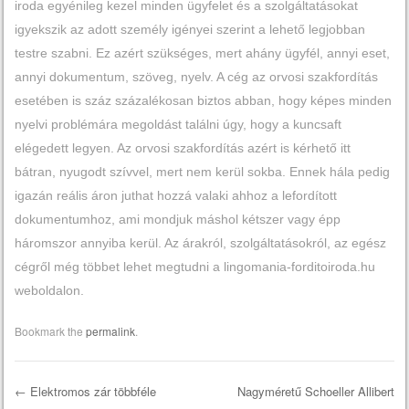
iroda egyénileg kezel minden ügyfelet és a szolgáltatásokat
igyekszik az adott személy igényei szerint a lehető legjobban
testre szabni. Ez azért szükséges, mert ahány ügyfél, annyi eset,
annyi dokumentum, szöveg, nyelv. A cég az orvosi szakfordítás
esetében is száz százalékosan biztos abban, hogy képes minden
nyelvi problémára megoldást találni úgy, hogy a kuncsaft
elégedett legyen. Az orvosi szakfordítás azért is kérhető itt
bátran, nyugodt szívvel, mert nem kerül sokba. Ennek hála pedig
igazán reális áron juthat hozzá valaki ahhoz a lefordított
dokumentumhoz, ami mondjuk máshol kétszer vagy épp
háromszor annyiba kerül. Az árakról, szolgáltatásokról, az egész
cégről még többet lehet megtudni a lingomania-forditoiroda.hu
weboldalon.
Bookmark the
permalink
.
←
Elektromos zár többféle
Nagyméretű Schoeller Allibert