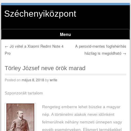
Széchenyiközpont
Menu
Skip to content
←
Jó vétel a Xiaomi Redmi Note 4
A peroxid-mentes fogfehérítés
Pro
házilag is megoldható
→
Post navigation
Törley József neve örök marad
Posted on
május 8, 2018
by
write
Szponzorált tartalom
Rengeteg emberre lehet büszke a magyar
nép. A történelmi alakok nevei időnként
felmerülnek néhány nemzeti ünnepen vagy
egyéb eseményeken. Elismert termékekkel