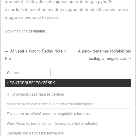
aromákat. Törley József sajnos nem érte meg a gyár 25.
évfordulóját, azonban minden üvegen ott tündököl a neve, ami a
magas színvonalat képviseli.
Bookmark the
permalink
.
←
Jó vétel a Xiaomi Redmi Note 4
A peroxid-mentes fogfehérítés
Pro
házilag is megoldható
→
Post navigation
Search
LEGUTÓBBI BEJEGYZÉSEK
RFID olvasók vásárlása és bérlése
A visszér kezelése a többféle módszerrel lehetséges
Zip screen árnyékoló: modern megoldás a teraszra
WordPress karbantartás, ami leveszi a terhet a válladról
Lakóautó bérlés hosszú hétvégére