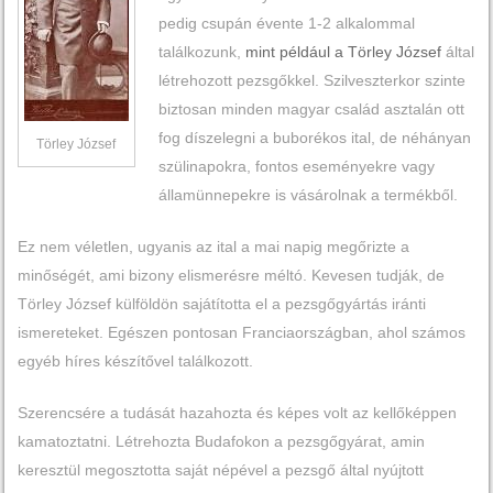
pedig csupán évente 1-2 alkalommal
találkozunk,
mint például a Törley József
által
létrehozott pezsgőkkel. Szilveszterkor szinte
biztosan minden magyar család asztalán ott
fog díszelegni a buborékos ital, de néhányan
Törley József
szülinapokra, fontos eseményekre vagy
államünnepekre is vásárolnak a termékből.
Ez nem véletlen, ugyanis az ital a mai napig megőrizte a
minőségét, ami bizony elismerésre méltó. Kevesen tudják, de
Törley József külföldön sajátította el a pezsgőgyártás iránti
ismereteket. Egészen pontosan Franciaországban, ahol számos
egyéb híres készítővel találkozott.
Szerencsére a tudását hazahozta és képes volt az kellőképpen
kamatoztatni. Létrehozta Budafokon a pezsgőgyárat, amin
keresztül megosztotta saját népével a pezsgő által nyújtott