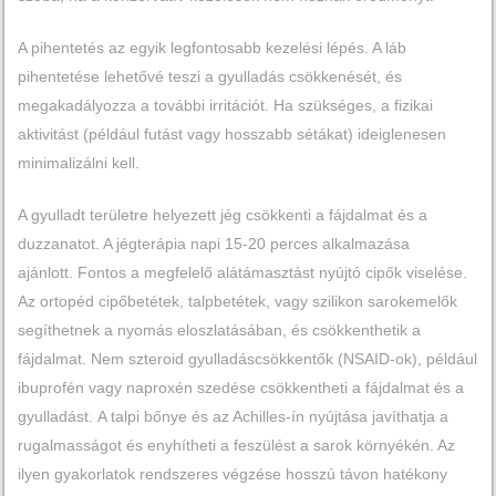
A pihentetés az egyik legfontosabb kezelési lépés. A láb
pihentetése lehetővé teszi a gyulladás csökkenését, és
megakadályozza a további irritációt. Ha szükséges, a fizikai
aktivitást (például futást vagy hosszabb sétákat) ideiglenesen
minimalizálni kell.
A gyulladt területre helyezett jég csökkenti a fájdalmat és a
duzzanatot. A jégterápia napi 15-20 perces alkalmazása
ajánlott.
Fontos a megfelelő alátámasztást nyújtó cipők viselése.
Az ortopéd cipőbetétek, talpbetétek, vagy szilikon sarokemelők
segíthetnek a nyomás eloszlatásában, és csökkenthetik a
fájdalmat.
Nem szteroid gyulladáscsökkentők (NSAID-ok), például
ibuprofén vagy naproxén szedése csökkentheti a fájdalmat és a
gyulladást.
A talpi bőnye és az Achilles-ín nyújtása javíthatja a
rugalmasságot és enyhítheti a feszülést a sarok környékén. Az
ilyen gyakorlatok rendszeres végzése hosszú távon hatékony