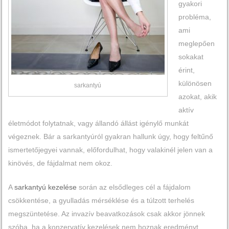
gyakori
probléma,
ami
meglepően
sokakat
érint,
különösen
sarkantyú
azokat, akik
aktív
életmódot folytatnak, vagy állandó állást igénylő munkát
végeznek. Bár a sarkantyúról gyakran hallunk úgy, hogy feltűnő
ismertetőjegyei vannak, előfordulhat, hogy valakinél jelen van a
kinövés, de fájdalmat nem okoz.
A
sarkantyú kezelése
során az elsődleges cél a fájdalom
csökkentése, a gyulladás mérséklése és a túlzott terhelés
megszüntetése. Az invazív beavatkozások csak akkor jönnek
szóba, ha a konzervatív kezelések nem hoznak eredményt.