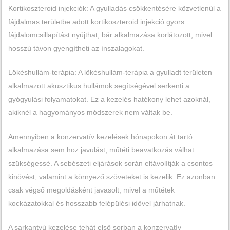
Kortikoszteroid injekciók: A gyulladás csökkentésére közvetlenül a
fájdalmas területbe adott kortikoszteroid injekció gyors
fájdalomcsillapítást nyújthat, bár alkalmazása korlátozott, mivel
hosszú távon gyengítheti az ínszalagokat.
Lökéshullám-terápia: A lökéshullám-terápia a gyulladt területen
alkalmazott akusztikus hullámok segítségével serkenti a
gyógyulási folyamatokat. Ez a kezelés hatékony lehet azoknál,
akiknél a hagyományos módszerek nem váltak be.
Amennyiben a konzervatív kezelések hónapokon át tartó
alkalmazása sem hoz javulást, műtéti beavatkozás válhat
szükségessé. A sebészeti eljárások során eltávolítják a csontos
kinövést, valamint a környező szöveteket is kezelik. Ez azonban
csak végső megoldásként javasolt, mivel a műtétek
kockázatokkal és hosszabb felépülési idővel járhatnak.
A sarkantyú kezelése tehát első sorban a konzervatív