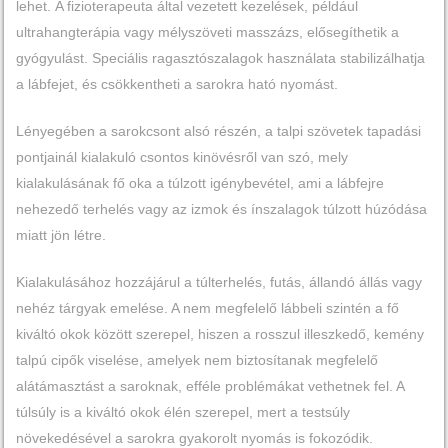
lehet.
A fizioterapeuta által vezetett kezelések, például
ultrahangterápia vagy mélyszöveti masszázs, elősegíthetik a
gyógyulást.
Speciális ragasztószalagok használata stabilizálhatja
a lábfejet, és csökkentheti a sarokra ható nyomást.
Lényegében a sarokcsont alsó részén, a talpi szövetek tapadási
pontjainál kialakuló csontos kinövésről van szó, mely
kialakulásának fő oka a túlzott igénybevétel, ami a lábfejre
nehezedő terhelés vagy az izmok és ínszalagok túlzott húzódása
miatt jön létre.
Kialakulásához hozzájárul a túlterhelés, futás, állandó állás vagy
nehéz tárgyak emelése. A nem megfelelő lábbeli szintén a fő
kiváltó okok között szerepel, hiszen a rosszul illeszkedő, kemény
talpú cipők viselése, amelyek nem biztosítanak megfelelő
alátámasztást a saroknak, efféle problémákat vethetnek fel. A
túlsúly is a kiváltó okok élén szerepel, mert a testsúly
növekedésével a sarokra gyakorolt nyomás is fokozódik.