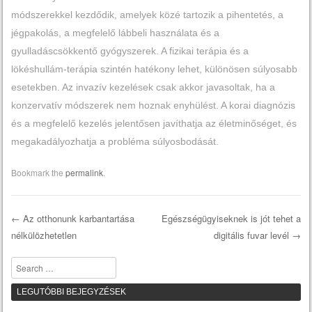
módszerekkel kezdődik, amelyek közé tartozik a pihentetés, a
jégpakolás, a megfelelő lábbeli használata és a
gyulladáscsökkentő gyógyszerek. A fizikai terápia és a
lökéshullám-terápia szintén hatékony lehet, különösen súlyosabb
esetekben. Az invazív kezelések csak akkor javasoltak, ha a
konzervatív módszerek nem hoznak enyhülést. A korai diagnózis
és a megfelelő kezelés jelentősen javíthatja az életminőséget, és
megakadályozhatja a probléma súlyosbodását.
Bookmark the
permalink
.
←
Az otthonunk karbantartása
Egészségügyiseknek is jót tehet a
nélkülözhetetlen
digitális fuvar levél
→
Post navigation
Search
LEGUTÓBBI BEJEGYZÉSEK