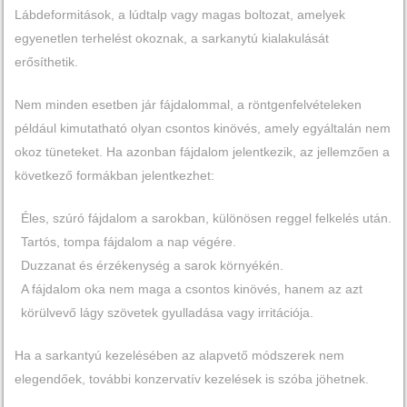
Lábdeformitások, a lúdtalp vagy magas boltozat, amelyek
egyenetlen terhelést okoznak, a sarkanytú kialakulását
erősíthetik.
Nem minden esetben jár fájdalommal, a röntgenfelvételeken
például kimutatható olyan csontos kinövés, amely egyáltalán nem
okoz tüneteket. Ha azonban fájdalom jelentkezik, az jellemzően a
következő formákban jelentkezhet:
Éles, szúró fájdalom a sarokban, különösen reggel felkelés után.
Tartós, tompa fájdalom a nap végére.
Duzzanat és érzékenység a sarok környékén.
A fájdalom oka nem maga a csontos kinövés, hanem az azt
körülvevő lágy szövetek gyulladása vagy irritációja.
Ha a sarkantyú kezelésében az alapvető módszerek nem
elegendőek, további konzervatív kezelések is szóba jöhetnek.