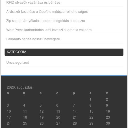
RFID olvasók vásárlása és bérlése
A visszér kezelése a többféle módszerrel lehetséges
Zip screen árnyékoló: modern megoldás a teraszra
WordPress karbantartás, ami leveszi a terhet a válladról
Lakóautó bérlés hosszú hétvégére
KATEGÓRIA
Uncategorized
2026. augusztus
h
k
s
c
p
s
v
1
2
3
4
5
6
7
8
9
10
11
12
13
14
15
16
17
18
19
20
21
22
23
24
25
26
27
28
29
30