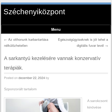
Széchenyiközpont
Menu
Skip to content
←
Az otthonunk karbantartása
Egészségügyiseknek is jót tehet a
nélkülözhetetlen
digitális fuvar levél
→
Post navigation
A sarkantyú kezelésére vannak konzervatív
terápiák.
Posted on
december 22, 2024
by
Szponzorált tartalom
A sarokcsont
kinövése