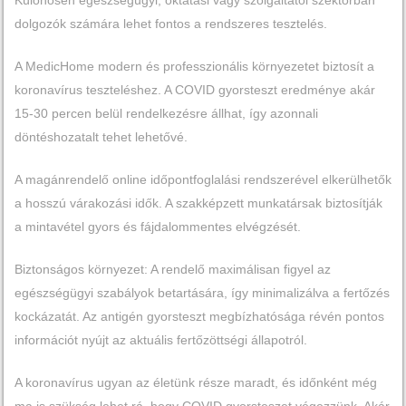
dolgozók számára lehet fontos a rendszeres tesztelés.
A MedicHome modern és professzionális környezetet biztosít a
koronavírus teszteléshez. A COVID gyorsteszt eredménye akár
15-30 percen belül rendelkezésre állhat, így azonnali
döntéshozatalt tehet lehetővé.
A magánrendelő online időpontfoglalási rendszerével elkerülhetők
a hosszú várakozási idők. A szakképzett munkatársak biztosítják
a mintavétel gyors és fájdalommentes elvégzését.
Biztonságos környezet: A rendelő maximálisan figyel az
egészségügyi szabályok betartására, így minimalizálva a fertőzés
kockázatát. Az antigén gyorsteszt megbízhatósága révén pontos
információt nyújt az aktuális fertőzöttségi állapotról.
A koronavírus ugyan az életünk része maradt, és időnként még
ma is szükség lehet rá, hogy COVID gyorsteszet végezzünk. Akár