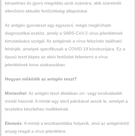
kényelmes és gyors megoldás azok számára, akik szeretnék
ellenőrizni aktuális fertőzöttségi állapotukat.
Az antigén gyorsteszt egy egyszerű, mégis megbízható
diagnosztikai eszköz, amely a SARS-CoV-2 vírus jelenlétének
kimutatására szolgál. Az antigének a vírus felszínén található
fehérjék, amelyek specifikusak a COVID-19 kórokozójára. Ez a
típusú teszt képes az aktív fertőzést felismerni a vírus
jelenlétének korai szakaszában.
Hogyan működik az antigén teszt?
Mintavétel
: Az antigén teszt általában orr- vagy torokváladék
mintát használ. A mintát egy steril pálcikával veszik le, amelyet a
tesztelési készlethez mellékelnek.
Elemzés
: A mintát a tesztkazettába helyezik, ahol az antigénkötő
anyag reagál a vírus jelenlétére.