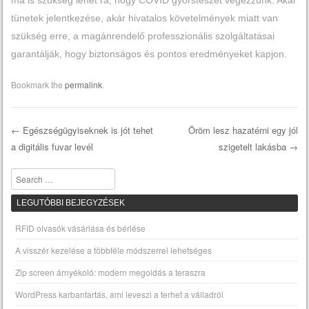
tünetek jelentkezése, akár hivatalos követelmények miatt van
szükség erre, a magánrendelő professzionális szolgáltatásai
garantálják, hogy biztonságos és pontos eredményeket kapjon.
Bookmark the
permalink
.
←
Egészségügyiseknek is jót tehet
Öröm lesz hazatérni egy jól
a digitális fuvar levél
szigetelt lakásba
→
Post navigation
Search
LEGUTÓBBI BEJEGYZÉSEK
RFID olvasók vásárlása és bérlése
A visszér kezelése a többféle módszerrel lehetséges
Zip screen árnyékoló: modern megoldás a teraszra
WordPress karbantartás, ami leveszi a terhet a válladról