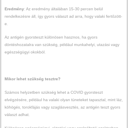
Eredmény
: Az eredmény általában 15-30 percen belül
rendelkezésre áll, így gyors választ ad arra, hogy valaki fertőzött-
e.
Az antigén gyorsteszt különösen hasznos, ha gyors
döntéshozatalra van szükség, például munkahelyi, utazási vagy
egészségügyi okokból.
Mikor lehet szükség tesztre?
Számos helyzetben szükség lehet a COVID gyorsteszt
elvégzésére, például ha valaki olyan tüneteket tapasztal, mint láz,
köhögés, torokfájás vagy szaglásvesztés, az antigén teszt gyors
választ adhat.
Különösen egészségügyi, oktatási vagy szolgáltatói szektorban