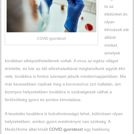
ta az
életünket és
olyan
kihívások elé
állított
COVID gyorsteszt
minket,
amelyek
korábban elképzelhetetlenek voltak. A vírus az egész világot
érintette, és bár az idő előrehaladtával megtanultunk együtt élni
vele, továbbra is fontos szerepet játszik mindennapjainkban. Ma
már kevesebben riadnak meg a koronavírus szó hallatán, ám
bizonyos helyzetekben továbbra is szükségessé válhat a
fertőzöttség gyors és pontos kimutatása.
A tesztelés továbbra is kulcsfontosságú lehet, különösen olyan
helyzetekben, amikor gyors eredményre van szükség. A
MedicHome által kínált
COVID gyorsteszt
egy hatékony,