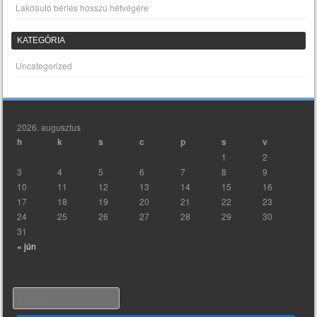
Lakóautó bérlés hosszú hétvégére
KATEGÓRIA
Uncategorized
2026. augusztus
h
k
s
c
p
s
v
1
2
3
4
5
6
7
8
9
10
11
12
13
14
15
16
17
18
19
20
21
22
23
24
25
26
27
28
29
30
31
« jún
Search